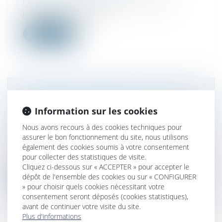
Par l'adoption en première lecture, mardi, de la
proposition de loi "visant à...
Lire la suite
ORDONNANCE PROVISOIRE DE PROTECTION
Information sur les cookies
IMMÉDIATE : LE DÉCRET EST PARU
Droit de la famille, des personnes et de leur
Nous avons recours à des cookies techniques pour
patrimoine
/
Violences familiales
assurer le bon fonctionnement du site, nous utilisons
également des cookies soumis à votre consentement
Le décret n° 2025-47 du 15 janvier 2025 relatif à
pour collecter des statistiques de visite.
l’ordonnance de protection...
Cliquez ci-dessous sur « ACCEPTER » pour accepter le
dépôt de l'ensemble des cookies ou sur « CONFIGURER
Lire la suite
» pour choisir quels cookies nécessitant votre
consentement seront déposés (cookies statistiques),
avant de continuer votre visite du site.
Plus d'informations