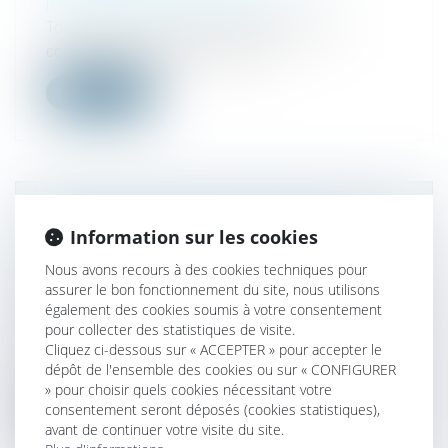
patrimoine
/
Violences familiales
Toute victime de violences conjugales peut, à
compter du 1er décembre 2023, b...
Lire la suite
VIOLENCES CONJUGALES : 244.000
Information sur les cookies
VICTIMES EN 2022, EN HAUSSE DE 15% SUR
Nous avons recours à des cookies techniques pour
UN AN
assurer le bon fonctionnement du site, nous utilisons
Droit de la famille, des personnes et de leur
également des cookies soumis à votre consentement
patrimoine
/
Violences familiales
pour collecter des statistiques de visite.
Les faits de violences conjugales ont augmenté de
Cliquez ci-dessous sur « ACCEPTER » pour accepter le
dépôt de l'ensemble des cookies ou sur « CONFIGURER
15% en 2022, par rapport à...
» pour choisir quels cookies nécessitant votre
consentement seront déposés (cookies statistiques),
Lire la suite
avant de continuer votre visite du site.