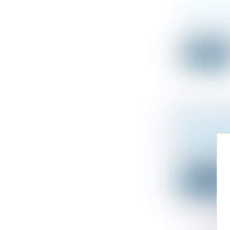
INDIVISION
Droit de la fa
L’article 815-
Lire la suit
LA DONATIO
CONDITIONS
Droit de la fa
Une affaire ré
Lire la suit