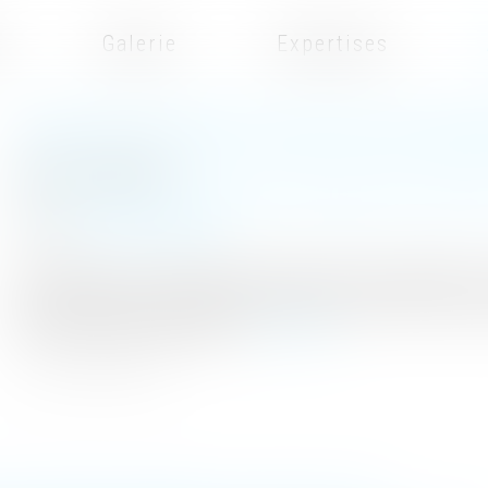
t
Galerie
Expertises
PROPOSITION VISANT À FACILITER LES DON
Publié le :
30/08/2023
Droit de la famille, des personnes et de leur patrimoine
/
Patrimoi
Source :
www.actu-juridique.fr
Afin de préserver la transmission du patrimoine entre générations, 
en premier lieu, de sortir de l’assiette de calcul des droits de suc
directe, à hauteur de 300 000 €...
Lire la suite