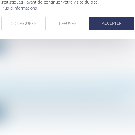
statistiques), avant de continuer votre visite du site.
Plus d'informations
SUCCESSIONS ET DÉTERMINATION DE LA DERNIÈRE RÉS
 DU DÉFUNT : ILLUSTRATION
ACCEPTER
CONFIGURER
REFUSER
mille, des personnes et de leur patrimoine
/
Patrimoine et succession
on de la dernière résidence habituelle du défunt exige de procé...
e
N VISANT À FACILITER LES DONATIONS INTERGÉNÉRAT
mille, des personnes et de leur patrimoine
/
Patrimoine et succession
ver la transmission du patrimoine entre générations, le texte d...
e