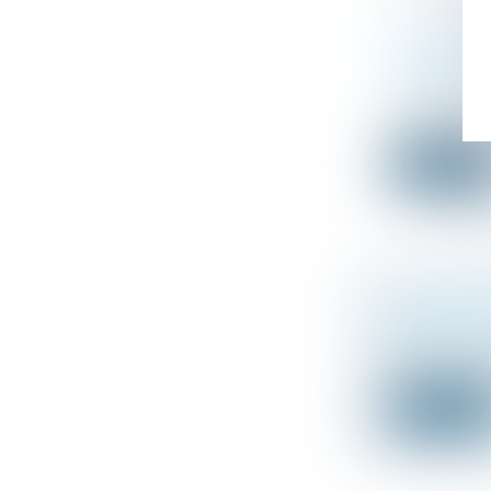
RÈGLEMENT 
HABITUELLE
Droit de la fa
La déterminati
Lire la suit
PROPOSITIO
Droit de la fa
Afin de préser
Lire la suit