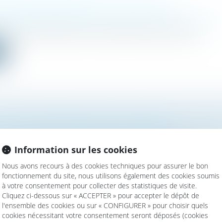
 ET DÉPENSE PERSONNELLE : MISE AU CLAIR
mille, des personnes et de leur patrimoine
/
Patrimoine et succession
13 du Code Civil définit le droit au remboursement de certaines...
e
N D’UNE SOMME D’ARGENT AVEC RÉSERVE DE QUASI-USU
 DE VALIDITÉ ET PRÉCAUTIONS PRATIQUES
mille, des personnes et de leur patrimoine
/
Patrimoine et succession
Information sur les cookies
cente portée devant le Comité de l’abus de droit fiscal (CADF)...
Nous avons recours à des cookies techniques pour assurer le bon
e
fonctionnement du site, nous utilisons également des cookies soumis
à votre consentement pour collecter des statistiques de visite.
Cliquez ci-dessous sur « ACCEPTER » pour accepter le dépôt de
l'ensemble des cookies ou sur « CONFIGURER » pour choisir quels
cookies nécessitant votre consentement seront déposés (cookies