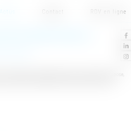
Actus
Contact
RDV en ligne
ATIONS INTERGÉNÉRATIONNELLES
ne et succession
le texte déposé à l’Assemblée nationale le 4 juillet 2023 propose,
cession les biens immobiliers transmis aux héritiers en ligne