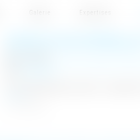
t
Galerie
Expertises
EN PRÉSENCE DE DROITS DÉMEMBRÉS, LA TO
IMPUTABLE SUR LA PART DU NU-PROPRIÉTAI
Publié le :
19/10/2023
Droit de la famille, des personnes et de leur patrimoine
/
Patrimoi
Source :
www.legifiscal.fr
M. F.X. est décédé laissant pour lui succéder : - son épouse Mme E.T.
Lire la suite