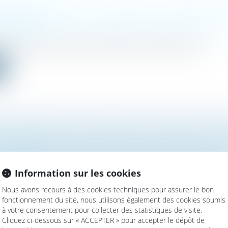
 OLOGRAPHE NON DATÉ ET ÉLÉMENTS INTRINSÈQUES P
SA VALIDITÉ
mille, des personnes et de leur patrimoine
/
Patrimoine et succession
ographe est celui qui, pour être valable, est entièrement écri...
e
 REMBOURSEMENT D’UNE SOMME DUE : ABSENCE DE CO
LE EXÉCUTION LORSQUE LES INTÉRÊTS PORTENT SUR DE
ISTINCTES
Information sur les cookies
mille, des personnes et de leur patrimoine
/
Patrimoine et succession
2023, la Cour de cassation a statué sur une affaire de contesta...
Nous avons recours à des cookies techniques pour assurer le bon
fonctionnement du site, nous utilisons également des cookies soumis
e
à votre consentement pour collecter des statistiques de visite.
Cliquez ci-dessous sur « ACCEPTER » pour accepter le dépôt de