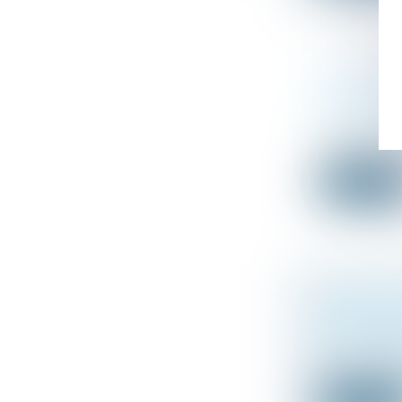
HÉRITIER B
SITUATION 
Droit de la fa
La succession 
Lire la suit
EN PRÉSENC
EST IMPUTA
Droit de la fa
M. F.X. est dé