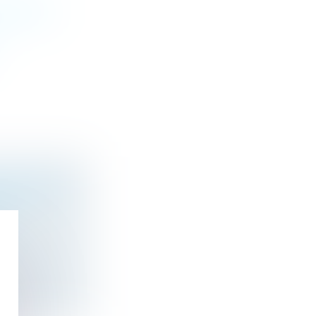
ERMETTANT
NDAMNATION
UX