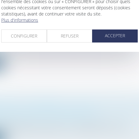
l'ensemble des cookies ou sur « CONFIGURER » pour choisir quels
cookies nécessitant votre consentement seront déposés (cookies
statistiques), avant de continuer votre visite du site.
Plus d'informations
LOQUE LA SUCCESSION : QUELLES SOLUTIONS POUR DÉB
?
ACCEPTER
CONFIGURER
REFUSER
mille, des personnes et de leur patrimoine
/
Patrimoine et succession
est une étape cruciale dans la transmission du patrimoine d’une...
e
E DE DROITS DÉMEMBRÉS, LA TOTALITÉ DU PASSIF DE 
BLE SUR LA PART DU NU-PROPRIÉTAIRE
mille, des personnes et de leur patrimoine
/
Patrimoine et succession
cédé laissant pour lui succéder : - son épouse Mme E.T., ayant...