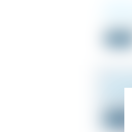
TESTAMENT
D’ÉTABLIR 
Droit de la fa
Le testament ol
Lire la suit
ACTION EN
À UNE DOUB
PÉRIODES D
Droit de la fa
Le 8 novembre 
Lire la suit