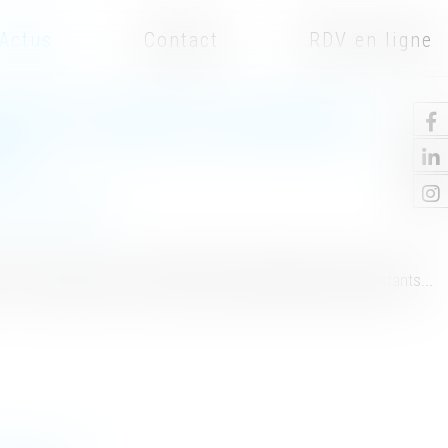
Actus
Contact
RDV en ligne
TALITÉ DU PASSIF DE SUCCESSION EST
RE
ne et succession
, ayant droit, soit à l'usufruit de la totalité des biens existants...