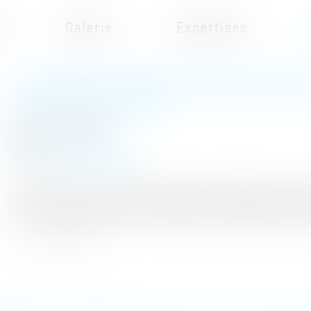
t
Galerie
Expertises
LA FILIATION DE L’ENFANT ISSU D’UNE ASS
LA LOI DU 2 AOÛT 2021
Publié le :
25/01/2022
(NPU) Droit de la famille
Source :
www.actu-juridique.fr
La loi n° 2021-1017 du 2 août 2021 relative à la bioéthique ne révol
à la procréation (AMP). À bien des égards, elle reprend des règles 