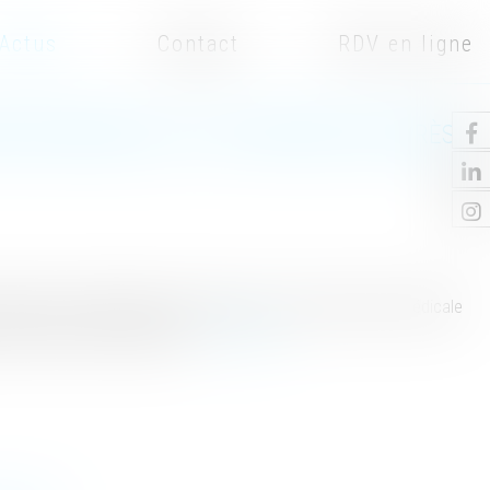
Actus
Contact
RDV en ligne
ISTANCE MÉDICALE À LA PROCRÉATION APRÈS
utionne pas la filiation de l’enfant issu d’une assistance médicale
connues du droit antérieur...
Lire la suite