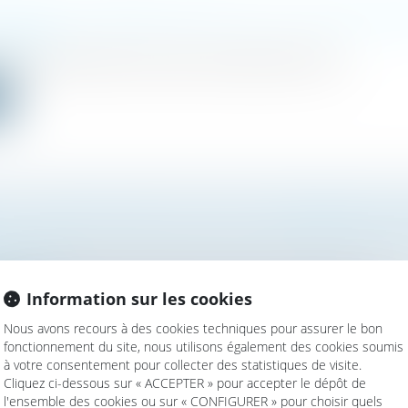
ET POUR LA PROCÉDURE D'APPEL SUR LA FILIATION CONT
la famille
ation a dernièrement été saisie d’un litige relatif à la filia...
e
UT-IL LIMITER LE DROIT DE VISITE ET D'HÉBERGEMENT S
la famille
emande formulée par un père pour que lui soit accordé un droit...
Information sur les cookies
e
Nous avons recours à des cookies techniques pour assurer le bon
fonctionnement du site, nous utilisons également des cookies soumis
à votre consentement pour collecter des statistiques de visite.
Cliquez ci-dessous sur « ACCEPTER » pour accepter le dépôt de
l'ensemble des cookies ou sur « CONFIGURER » pour choisir quels