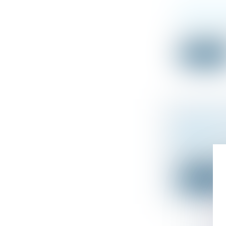
QUELLE EFF
(NPU) Droit de 
La Cour de cass
Lire la suit
LE JUGE PE
GRAVE ?
(NPU) Droit de 
Saisie d’une d
Lire la suit