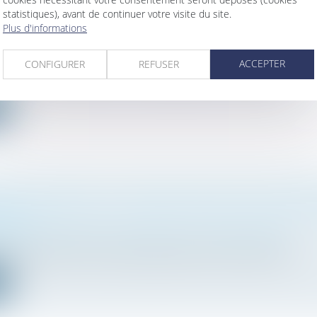
statistiques), avant de continuer votre visite du site.
Plus d'informations
 DROITS DE SUCCESSION : À QUI LA DETTE ?
mille, des personnes et de leur patrimoine
/
Patrimoine et succession
ACCEPTER
CONFIGURER
REFUSER
ession est répartie entre un nu-propriétaire et un usufruitier...
e
SUR LES ENFANTS : LES ALERTES NE SONT PAS AISÉES 
NNELS
mille, des personnes et de leur patrimoine
/
Violences familiales
024 à février 2025, le Groupe d'observation de la protection de...
e