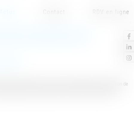
Actus
Contact
RDV en ligne
 NE SONT PAS AISÉES POUR LES
 familiales
protection des enfants contre les violences (Gopev), émanation de
s professionnels de la protection de l'enfance et auprès de