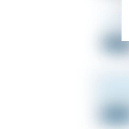
CALCUL DES
Droit de la fa
Lorsqu’une succ
Lire la suit
VIOLENCES 
PROFESSIO
Droit de la fa
De septembre 2
Lire la suit