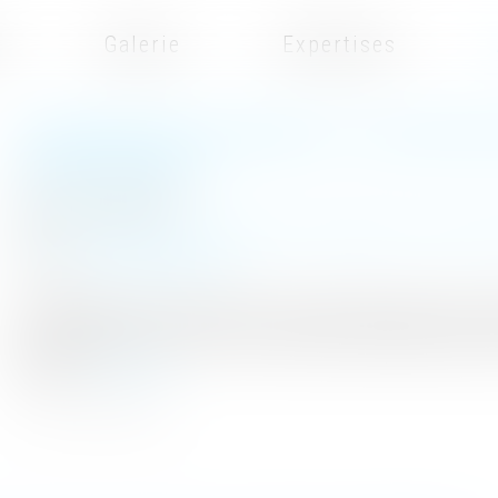
t
Galerie
Expertises
VIOLENCES SUR LES ENFANTS : LES ALERTES
PROFESSIONNELS
Publié le :
07/05/2025
Droit de la famille, des personnes et de leur patrimoine
/
Violences
Source :
www.lemediasocial.fr
De septembre 2024 à février 2025, le Groupe d'observation de la 
six organisations, dont la Cnape, a réalisé des enquêtes auprès de
parents...
Lire la suite