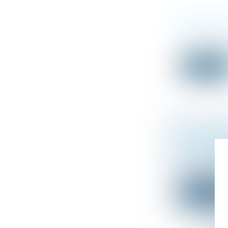
BPIFRANCE,
Droit des soci
La banque publ
Lire la suit
RECHERCHE 
LOI ÉTRANG
Droit de la fa
Selon l’article 
Lire la suit