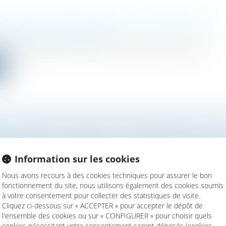
 L’EFFET DE LEVIER POUR LA CRÉATION D’ENTREPRISES
étés
/
Transmission d’entreprise
ique d’investissement est au plus près des entrepreneurs pour l...
e
DE PATERNITÉ : POURQUOI LA LOI FRANÇAISE PEUT PRIM
ÈRE ?
Information sur les cookies
mille, des personnes et de leur patrimoine
/
Couples et régime matrim
311-14 du Code civil, la filiation est en principe régie par...
Nous avons recours à des cookies techniques pour assurer le bon
fonctionnement du site, nous utilisons également des cookies soumis
e
à votre consentement pour collecter des statistiques de visite.
Cliquez ci-dessous sur « ACCEPTER » pour accepter le dépôt de
l'ensemble des cookies ou sur « CONFIGURER » pour choisir quels
cookies nécessitant votre consentement seront déposés (cookies