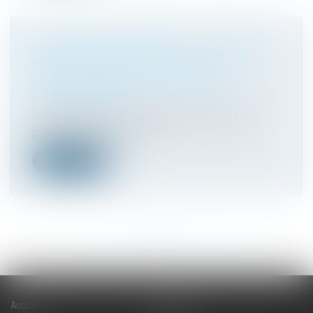
PROTECTION DE L’ENFANCE : LES TEXTES
D’APPLICATION DE LA LOI «TAQUET »
Droit de la famille, des personnes et de leur
patrimoine
/
Filiation
De la nouvelle mouture du Conseil national de la
protection de l’enfance à la...
Lire la suite
<<
<
...
81
82
83
84
85
86
87
...
>
>>
Accueil
Cabinet