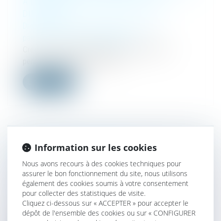
À L’ENSEMBLE DES SÉPARATIONS ET
DIVORCES
Droit de la famille, des personnes et de leur
patrimoine
/
Divorce et séparation
Créée en 2020, l’intermédiation financière des
pensions alimentaires (IFPA) e...
Lire la suite
Information sur les cookies
LOI DE FINANCES POUR 2023 :
ASSIMILATION POSSIBLE DES CESSIONS
Nous avons recours à des cookies techniques pour
D'ENTREPRISES INDIVIDUELLES AUX
assurer le bon fonctionnement du site, nous utilisons
également des cookies soumis à votre consentement
CESSIONS DE DROITS SOCIAUX
pour collecter des statistiques de visite.
Droit des sociétés
/
Transmission d’entreprise
Cliquez ci-dessous sur « ACCEPTER » pour accepter le
A compter de 2023, les cessions d'entreprises
dépôt de l'ensemble des cookies ou sur « CONFIGURER
individuelles (et d'EIRL surviv...