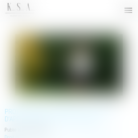
Ouvri
le
men
PROTECTION DE L’ENFANCE : LES TEXTES
D’APPLICATION DE LA LOI «TAQUET »
Publié le :
25/01/2023
Droit de la famille, des personnes et de leur patrimoine
/