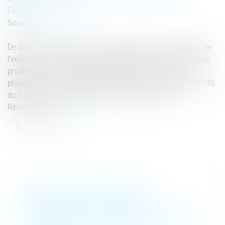
Filiation
Source :
www.ash.tm.fr
De la nouvelle mouture du Conseil national de la protection de
l’enfance à la mise en place du groupement « France enfance
protégée », l’exécutif a publié, depuis le mois décembre,
plusieurs décrets et arrêtés en application de la loi n° 2022-140
du 7 février 2022 relative à la protection des enfants.
Récapitulatif...
Lire la suite
DEPUIS LE 1ER JANVIER 2023, LE
RECOUVREMENT DES PENSIONS
ALIMENTAIRES PAR L’ARIPA EST GÉNÉRALISÉ