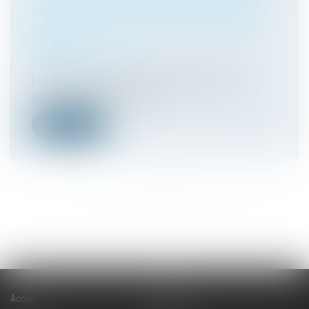
DES PERSONNES VICTIMES D'INFRACTIONS
COMMISES AU SEIN DU COUPLE OU DE LA
FAMILLE
(NPU) Droit de la famille
Le décret précise les modalités d'application de
diverses dispositions du cod...
Lire la suite
<<
<
...
112
113
114
115
116
117
118
...
>
>>
Accueil
Cabinet