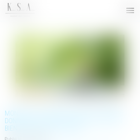
Ouvri
le
men
MONTANT DU RAPPORT QUAND LA SOMME
DONNÉE EST INVESTIE DANS L'ACHAT D'UN
BIEN AMÉLIORÉ PUIS VENDU
Publié le :
16/12/2021