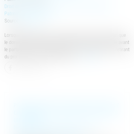
Droit de la famille, des personnes et de leur patrimoine
/
Patrimoine et succession
Source :
www.efl.fr
Lorsque l’argent donné a été investi dans l’achat d’un bien que
le donataire a amélioré en réalisant des travaux puis cédé avant
le partage, la valeur rapportable ne doit pas être fixée en retirant
du prix de vente le coût des travaux...
Lire la suite
PROPOSITION DE LOI VISANT À FACILITER LE
CHANGEMENT DE NOM DES ENFANTS APRÈS
UN DIVORCE
Droit de la famille, des personnes et de leur