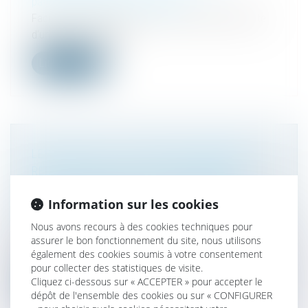
patrimoine
/
Divorce et séparation
Faciliter le changement de nom de l’enfant à la suite
d’un divorce. Tel est l...
Lire la suite
LES ETATS DE L’UE DOIVENT DORÉNAVANT
RECONNAÎTRE LA FILIATION ENTRE UN
COUPLE HOMOSEXUEL ET SON ENFANT
Information sur les cookies
Droit de la famille, des personnes et de leur
patrimoine
/
Filiation
Nous avons recours à des cookies techniques pour
En contraignant la Bulgarie à délivrer une carte
assurer le bon fonctionnement du site, nous utilisons
également des cookies soumis à votre consentement
d’identité à la fille d’un c...
pour collecter des statistiques de visite.
Cliquez ci-dessous sur « ACCEPTER » pour accepter le
Lire la suite
dépôt de l'ensemble des cookies ou sur « CONFIGURER