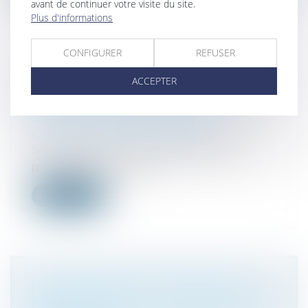
avant de continuer votre visite du site.
Plus d'informations
CONFIGURER
REFUSER
SUCCESSION ET BIENS SANS MAÎTRE : SE
ACCEPTER
MANIFESTER DANS LES 30 ANS SUFFIT À
BLOQUER L’APPROPRIATION PUBLIQUE
Droit de la famille, des personnes et de leur
patrimoine
/
Patrimoine et succession
Selon l’article L 1123-1 1° du Code général de la
propriété des personnes pub...
Lire la suite
FILIATION NATURELLE ET PREUVE DE LA
POSSESSION D’ÉTAT : QUAND COMMENCE LA