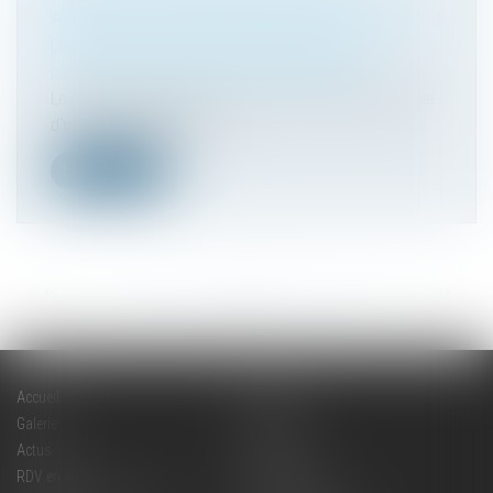
ATTENTION À L'IMPACT SUR VOS FINANCES !
Droit de la famille, des personnes et de leur
patrimoine
/
Couples et régime matrimoniaux
Le mariage représente un tournant majeur dans la vie
d'un couple. Mais au-del...
Lire la suite
<<
<
...
32
33
34
35
36
37
38
...
>
>>
Accueil
Cabinet
Galerie
Expertises
Actus
Contact
RDV en ligne
Plan du site