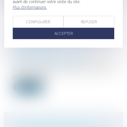
avant de continuer votre visite du site.
Plus d'informations
CONFIGURER
REFUSER
ACCEPTER
LA DONATION EFFECTUÉE AU PROFIT DU
CONJOINT DE L’ÉPOUX SUCCESSIBLE N’EST
PAS RAPPORTABLE
Droit de la famille, des personnes et de leur
patrimoine
/
Patrimoine et succession
Un défunt laissait pour lui succéder son fils et sa fille
elle-même décédée,...
Lire la suite
CHOISIR SON RÉGIME MATRIMONIAL :