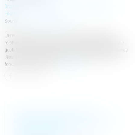
Droit de la famille, des personnes et de leur patrimoine
/
Filiation
Source :
www.lemag-juridique.com
La reconnaissance en France des décisions étrangères
relatives à la filiation, notamment lorsqu’elles résultent d’une
gestation pour autrui (GPA), soulève des questions complexes
liées à l’ordre public international et au respect des droits
fondamentaux de l’enfant...
Lire la suite
FILIATION ISSUE D’UNE GPA : UNE
RECONNAISSANCE SANS ASSIMILATION À
L’ADOPTION PLÉNIÈRE