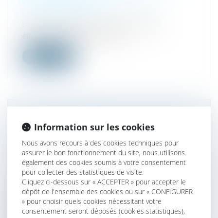
Droit de la famille, des personnes et de leur
patrimoine
/
Filiation
La reconnaissance en France des décisions
étrangères relatives à la filiation...
Lire la suite
VIOLENCES INTRAFAMILIALES : LE SÉNAT
Information sur les cookies
EXAMINE UN TEXTE VISANT À RENFORCER
Nous avons recours à des cookies techniques pour
LA PROTECTION DES ENFANTS
assurer le bon fonctionnement du site, nous utilisons
Droit de la famille, des personnes et de leur
également des cookies soumis à votre consentement
patrimoine
/
Violences familiales
pour collecter des statistiques de visite.
Mercredi, le Sénat examine une proposition de loi de
Cliquez ci-dessous sur « ACCEPTER » pour accepter le
dépôt de l'ensemble des cookies ou sur « CONFIGURER
la sénatrice RDSE, Marys...
» pour choisir quels cookies nécessitant votre
consentement seront déposés (cookies statistiques),
Lire la suite