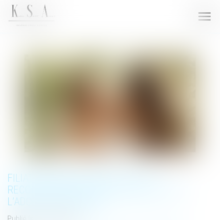
Ouvri
le
men
FILIATION ISSUE D’UNE GPA : UNE
RECONNAISSANCE SANS ASSIMILATION À
L’ADOPTION PLÉNIÈRE
Publié le :
27/11/2024