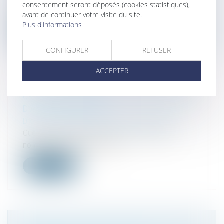
consentement seront déposés (cookies statistiques),
obligation de conseil enve...
avant de continuer votre visite du site.
Plus d'informations
Lire la suite
CONFIGURER
REFUSER
ACCEPTER
CRÉER SON ENTREPRISE : LES DISPOSITIFS
D’AIDE À CONNAÎTRE
Droit des sociétés
/
Transmission d’entreprise
Quel que soit votre parcours et votre profil, de
nombreuses aides existent po...
Lire la suite