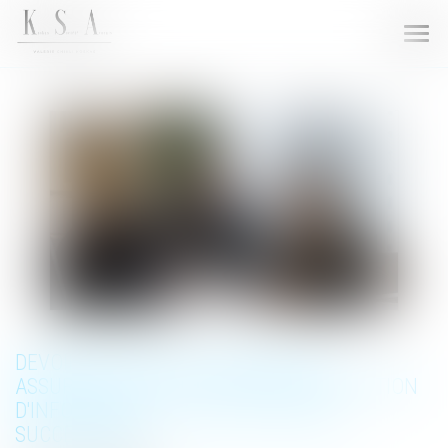
Ouvri
le
men
DEVOIR DE CONSEIL DU NOTAIRE ET
ASSURANCE-VIE : LE POINT SUR L'OBLIGATION
D'INFORMATION EN CAS DE PARTAGE
SUCCESSORAL