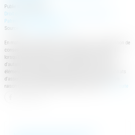
Publié le :
30/04/2025
Droit de la famille, des personnes et de leur patrimoine
/
Patrimoine et succession
Source :
www.lemag-juridique.com
En matière successorale, le notaire est tenu à une obligation de
conseil envers les parties qu’il accompagne, notamment
lorsqu’il intervient dans un acte de partage. Ce devoir est
d’autant plus essentiel lorsque le partage porte sur des
éléments susceptibles de contestation, tels que des contrats
d’assurance-vie susceptibles d’être soumis à réduction en
raison de leur caractère potentiellement excessif...
Lire la suite
NOUVELLE BAISSE DES CRÉATIONS