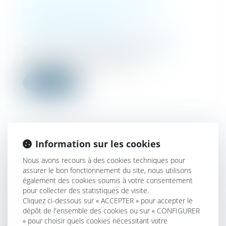
D’ENTREPRISES EN MARS 2025 -
INFORMATIONS RAPIDES
Droit des sociétés
/
Transmission d’entreprise
En mars 2025, le nombre total de créations
d’entreprises, tous types d’entrep...
Lire la suite
Information sur les cookies
DEVOIR DE CONSEIL DU NOTAIRE ET
Nous avons recours à des cookies techniques pour
ASSURANCE-VIE : LE POINT SUR
assurer le bon fonctionnement du site, nous utilisons
L'OBLIGATION D'INFORMATION EN CAS DE
également des cookies soumis à votre consentement
PARTAGE SUCCESSORAL
pour collecter des statistiques de visite.
Droit de la famille, des personnes et de leur
Cliquez ci-dessous sur « ACCEPTER » pour accepter le
dépôt de l'ensemble des cookies ou sur « CONFIGURER
patrimoine
/
Patrimoine et succession
» pour choisir quels cookies nécessitant votre
En matière successorale, le notaire est tenu à une