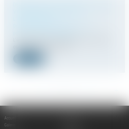
DÉCONSTRUIRE LES IDÉES REÇUES SUR LES
VIOLENCES CONJUGALES PAR
L’ANTHROPOLOGIE
Droit de la famille, des personnes et de leur
patrimoine
/
Violences familiales
L’anthropologie permet d’appréhender les violences
conjugales comme un problè...
Lire la suite
<<
<
...
18
19
20
21
22
23
24
...
>
>>
Accueil
Cabinet
Galerie
Expertises