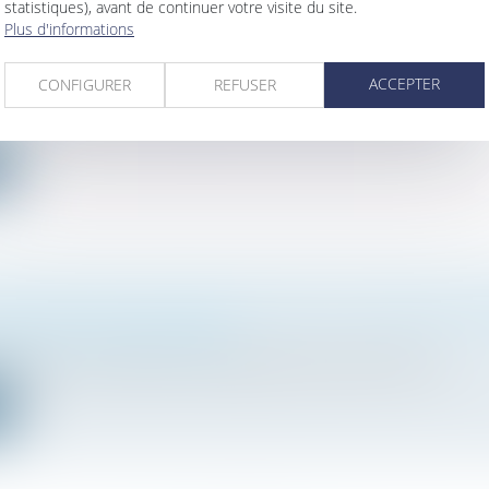
statistiques), avant de continuer votre visite du site.
Plus d'informations
 PENSION ALIMENTAIRE : TOUT CE QUE VOUS DEVEZ SAV
ACCEPTER
CONFIGURER
REFUSER
mille, des personnes et de leur patrimoine
/
Divorce et séparation
 une étape difficile et complexe, qui soulève de nombreuses que...
e
RIDIQUES INCONTOURNABLES LORS DE LA REPRISE D'EN
étés
/
Transmission d’entreprise
ntreprise est une démarche complexe qui peut s’avérer être un v...
e