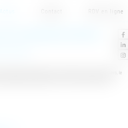
Actus
Contact
RDV en ligne
IT DE SE DÉFENDRE DES HÉRITIERS
ne et succession
de patrimoine du défunt qui est réservée par la loi aux héritiers, le
ujus) pouvait librement disposer de son vivant, notamment par