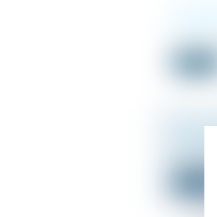
DATE D’APP
CONSÉQUENC
Droit de la fa
Dans un arrêt d
Lire la suit
CLAUSES TE
HÉRITIERS
Droit de la fa
En droit des s
Lire la suit