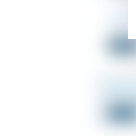
DIVORCE ET
Droit de la fa
Le divorce est
Lire la suit
ASPECTS JU
Droit des soci
La reprise d’e
Lire la suit