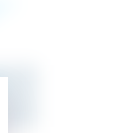
IRE ET
E
ES