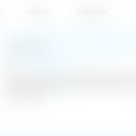
t
Galerie
Expertises
CLAUSES TESTAMENTAIRES AMBIGUËS ET DRO
Publié le :
24/08/2023
Droit de la famille, des personnes et de leur patrimoine
/
Patrimoi
Source :
www.lemag-juridique.com
En droit des successions, la réserve héréditaire représente la part 
reste : la quotité disponible, étant la part dont le défunt (le de c
l’attribution de legs...
Lire la suite