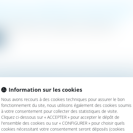
RÉCIATION DE LA DEMANDE DE PRESTATION COMPENSATO
E DE L’APPEL FORMÉ CONTRE LE JUGEMENT DE DIVORC
mille, des personnes et de leur patrimoine
/
Divorce et séparation
u 12 juillet 2023, la Cour de cassation, au visa des articles...
e
STAMENTAIRES AMBIGUËS ET DROIT DE SE DÉFENDRE D
Information sur les cookies
mille, des personnes et de leur patrimoine
/
Patrimoine et succession
Nous avons recours à des cookies techniques pour assurer le bon
uccessions, la réserve héréditaire représente la part de patrim...
fonctionnement du site, nous utilisons également des cookies soumis
à votre consentement pour collecter des statistiques de visite.
e
Cliquez ci-dessous sur « ACCEPTER » pour accepter le dépôt de
l'ensemble des cookies ou sur « CONFIGURER » pour choisir quels
cookies nécessitant votre consentement seront déposés (cookies