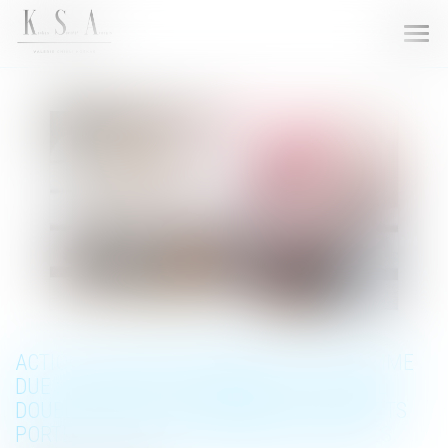
Ouvri
le
men
ACTION EN REMBOURSEMENT D’UNE SOMME
DUE : ABSENCE DE CONDAMNATION À UNE
DOUBLE EXÉCUTION LORSQUE LES INTÉRÊTS
PORTENT SUR DEUX PÉRIODES DISTINCTES