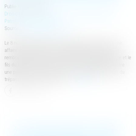
Publié le :
29/11/2023
Droit de la famille, des personnes et de leur patrimoine
/
Patrimoine et succession
Source :
www.lemag-juridique.com
Le 8 novembre 2023, la Cour de cassation a statué sur une
affaire de contestation de double paiement, portant sur le
remboursement d’une somme due. Dans les faits, la veuve et le
fils du défunt ont initié une action en remboursement contre
une personne ayant reçu un versement de 830 000 euros du
trépassé, les 19 et 20 avril 2011...
Lire la suite
ACTION EN REMBOURSEMENT D’UNE SOMME