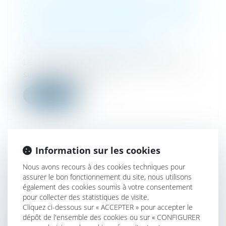
DUE : ABSENCE DE CONDAMNATION À UNE
DOUBLE EXÉCUTION LORSQUE LES INTÉRÊTS
PORTENT SUR DEUX PÉRIODES DISTINCTES
Droit de la famille, des personnes et de leur
patrimoine
/
Patrimoine et succession
Le 8 novembre 2023, la Cour de cassation a statué
sur une affaire de contesta...
Lire la suite
Information sur les cookies
LA CESSION DE FONDS DE COMMERCE NE
Nous avons recours à des cookies techniques pour
CONFÈRE PAS À L’ACQUÉREUR TOUS LES
assurer le bon fonctionnement du site, nous utilisons
DROITS DU CÉDANT
également des cookies soumis à votre consentement
pour collecter des statistiques de visite.
Droit des sociétés
/
Transmission d’entreprise
Cliquez ci-dessous sur « ACCEPTER » pour accepter le
Les obligations et les créances du cédant d’un fonds
dépôt de l'ensemble des cookies ou sur « CONFIGURER
de commerce nées avant l...