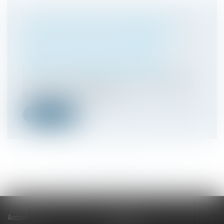
LES STOCK-OPTIONS ATTRIBUÉES À UN
ÉPOUX MARIÉ SOUS LA COMMUNAUTÉ
LÉGALE SONT DES BIENS PROPRES
Droit de la famille, des personnes et de leur
patrimoine
/
Couples et régime matrimoniaux
Les stock-options attribuées à un époux marié sous
le régime de la communauté...
Lire la suite
<<
<
...
57
58
59
60
61
62
63
...
>
>>
Accueil
Cabinet